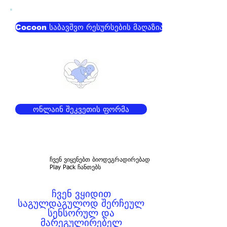
Cocoon საბავშვო რესურსების მაღაზია
ონლაინ შეკვეთის ფორმა
ჩვენ ვიყენებთ ბიოდეგრადირებად
Play Pack ჩანთებს
ჩვენ ვყიდით
საგულდაგულოდ შერჩეულ
სენსორულ და
მარეგულირებელ