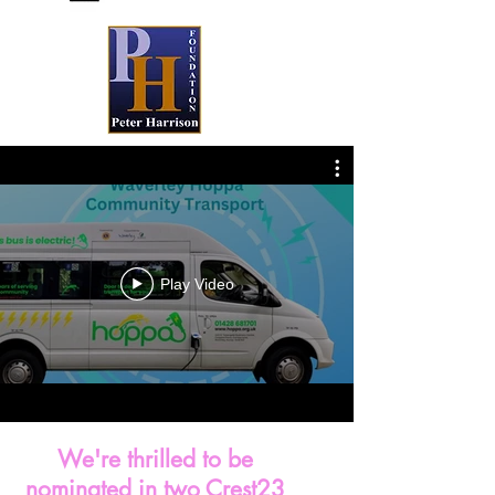
Play Video
We're thrilled to be
nominated in
two Crest23