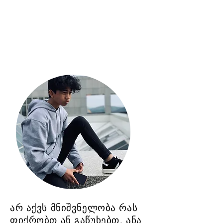
მხარდაჭერა, თავის
მოვლა და
ინფორმაცია
არ აქვს მნიშვნელობა რას
ფიქრობთ ან გაწუხებთ, ანა