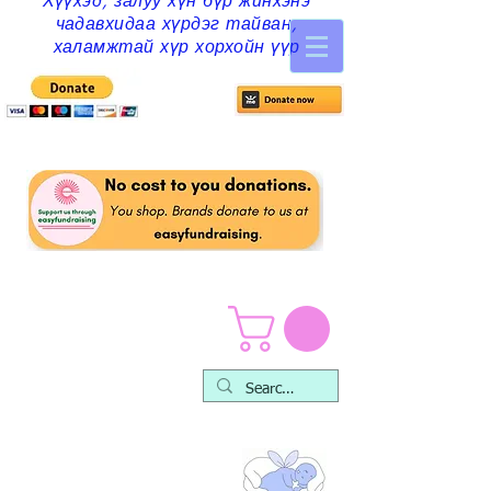
Хүүхэд, залуу хүн бүр жинхэнэ
чадавхидаа хүрдэг тайван,
халамжтай хүр хорхойн үүр
Play Packs &