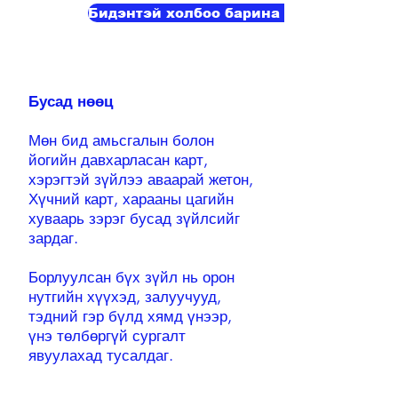
Бидэнтэй холбоо барина уу
Бусад нөөц
Мөн бид амьсгалын болон
йогийн давхарласан карт,
хэрэгтэй зүйлээ аваарай жетон,
Хүчний карт, харааны цагийн
хуваарь зэрэг бусад зүйлсийг
зардаг.
Борлуулсан бүх зүйл нь орон
нутгийн хүүхэд, залуучууд,
тэдний гэр бүлд хямд үнээр,
үнэ төлбөргүй сургалт
явуулахад тусалдаг.