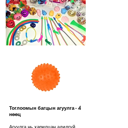
Тоглоомын багцын агуулга - 4
нөөц
Агуулга нь харилцан адилгүй