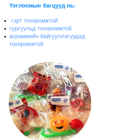
Тоглоомын багцууд нь:
гэрт тохиромжтой
​
сургуульд тохиромжтой
асрамжийн байгууллагуудад
тохиромжтой