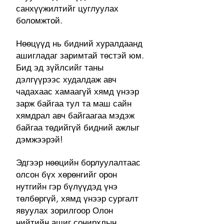
санхүүжилтийг цуглуулах
боломжтой.
Нөөцүүд нь бидний хуралдаанд
ашигладаг заримтай төстэй юм.
Бид эд зүйлсийг таны
дэлгүүрээс худалдаж авч
чадахаас хамаагүй хямд үнээр
зарж байгаа тул та маш сайн
хямдрал авч байгаагаа мэдэж
байгаа төдийгүй бидний ажлыг
дэмжээрэй!
Эдгээр нөөцийн борлуулалтаас
олсон бүх хөрөнгийг орон
нутгийн гэр бүлүүдэд үнэ
төлбөргүй, хямд үнээр сургалт
явуулах зорилгоор Олон
нийтийн ашиг сонирхлын