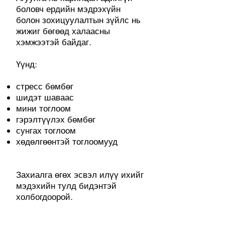
боловч ердийн мэдрэхүйн
болон зохицуулалтын зүйлс нь
жижиг бөгөөд халаасны
хэмжээтэй байдаг.
Үүнд:
стресс бөмбөг
шидэт шаваас
мини тоглоом
гэрэлтүүлэх бөмбөг
сунгах тоглоом
хөдөлгөөнтэй тоглоомууд
Захиалга өгөх эсвэл илүү ихийг
мэдэхийн тулд бидэнтэй
холбогдоорой.