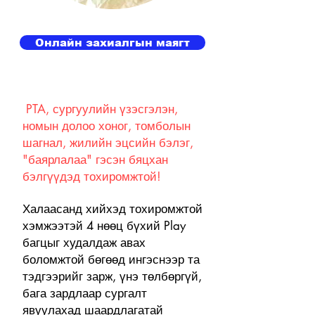
Онлайн захиалгын маягт
PTA, сургуулийн үзэсгэлэн,
​​
номын долоо хоног, томболын
шагнал, жилийн эцсийн бэлэг,
"баярлалаа" гэсэн бяцхан
бэлгүүдэд тохиромжтой!
Халаасанд хийхэд тохиромжтой
хэмжээтэй 4 нөөц бүхий Play
багцыг худалдаж авах
боломжтой бөгөөд ингэснээр та
тэдгээрийг зарж, үнэ төлбөргүй,
бага зардлаар сургалт
явуулахад шаардлагатай