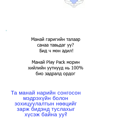
Resources-ийг
бидэнд зарах
Манай гаригийн талаар
санаа тавьдаг уу?
​
Бид ч мөн адил!
Манай Play Pack морин
хийлийн уутнууд нь 100%
био задралд ордог
Та манай нарийн сонгосон
мэдрэхүйн болон
зохицуулалтын нөөцийг
зарж бидэнд туслахыг
хүсэж байна уу?