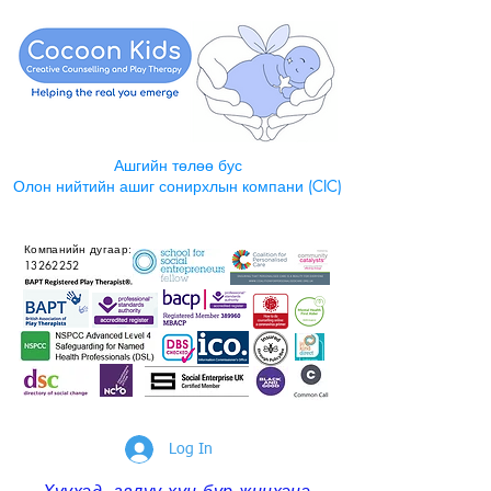
Ашгийн төлөө бус
Олон нийтийн ашиг сонирхлын компани (CIC)
Компанийн дугаар:
13262252
Log In