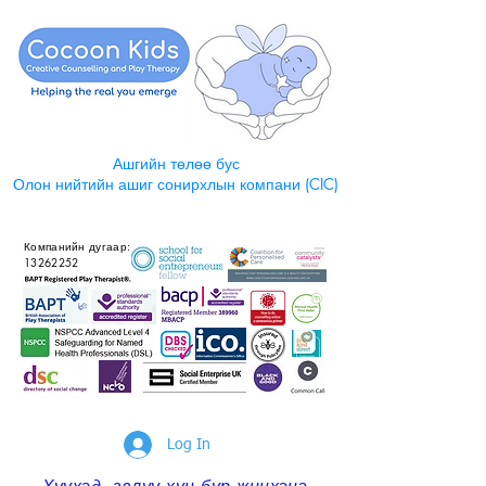
Ашгийн төлөө бус
Олон нийтийн ашиг сонирхлын компани (CIC)
Компанийн дугаар:
13262252
Log In