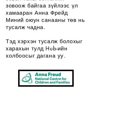
зовоож байгаа зүйлээс үл
хамааран Анна Фрейд
Миний оюун санааны төв нь
тусалж чадна.
Тэд хэрхэн тусалж болохыг
харахын тулд Hub-ийн
холбоосыг дагана уу.
Хэн нэгэнтэй
ярилцмаар
байна