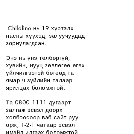
яг одоо?
Childline нь 19 хүртэлх
​
насны хүүхэд, залуучуудад
зориулагдсан.
Энэ нь үнэ төлбөргүй,
хувийн, нууц зөвлөгөө өгөх
үйлчилгээтэй бөгөөд та
ямар ч зүйлийн талаар
ярилцах боломжтой.
Та
0800 1111
дугаарт
залгаж эсвэл
доорх
холбоосоор вэб сайт руу
орж, 1-2-1 чатаар
эсвэл
имэйл илгээх боломжтой