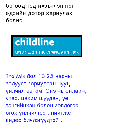
бөгөөд тэд ихэвчлэн нэг
өдрийн дотор хариулах
болно.
The Mix бол 13-25 насны
залууст зориулсан нууц
үйлчилгээ юм. Энэ нь онлайн,
утас, цахим шуудан,
үе
тэнгийнхэн
болон
зөвлөгөө
өгөх үйлчилгээ
, нийтлэл
,
видео бичлэгүүдтэй
.