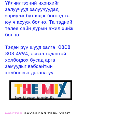
Үйлчилгээний ихэнхийг
залуучууд залуучуудад
зориулж бүтээдэг бөгөөд та
юу ч асууж болно. Та тэдний
төлөө
сайн дурын ажил
хийж
болно.
Тэдэн рүү шууд залга
0808
808 4994
, эсвэл тэдэнтэй
холбогдох бусад арга
замуудыг вэбсайтын
холбоосыг дагана уу.
Өөртөө
анхаарал тавь
хамт...