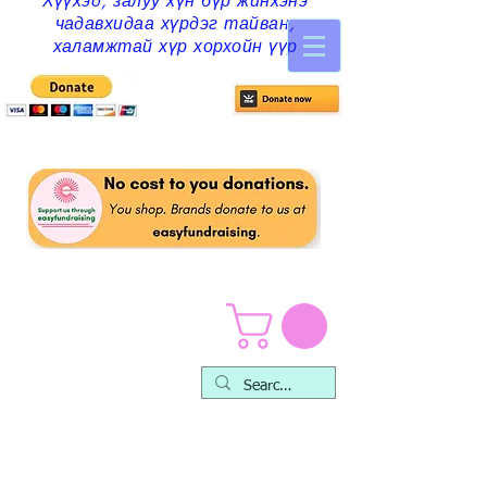
Хүүхэд, залуу хүн бүр жинхэнэ
чадавхидаа хүрдэг тайван,
халамжтай хүр хорхойн үүр
Хүүхэд залуучуудын
хуудас