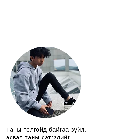
Тусламж, өөрийгөө
халамжлах,
мэдээлэл
Таны толгойд байгаа зүйл,
эсвэл таны сэтгэлийг