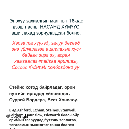
Энэхүү захиалгын маягтыг 18-аас
дээш насны НАСАНД ХҮМҮҮС
ашиглахад зориулагдсан болно.
Хэрэв та хүүхэд, залуу бөгөөд
энэ үйлчилгээг ашиглахыг хүсч
байвал эцэг эх, асран
хамгаалагчтайгаа ярилцаж,
Cocoon Kids-тэй холбогдоно уу.
Стейнс
хотод байрладаг, орон
нутгийн иргэдэд үйлчилдэг,
Суррей Бордерс, Вест Хонслоу.
Бид Ashford, Egham, Staines, Stanwell,
Feltham, Hounslow, Isleworth болон ойр
© Copyright
орчмын газруудад бүтээлч зөвлөгөө,
тоглоомын эмчилгээг санал болгож