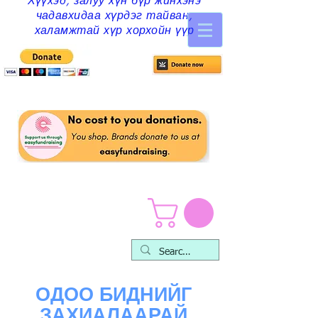
Хүүхэд, залуу хүн бүр жинхэнэ
чадавхидаа хүрдэг тайван,
халамжтай хүр хорхойн үүр
ОДОО БИДНИЙГ
ЗАХИАЛААРАЙ