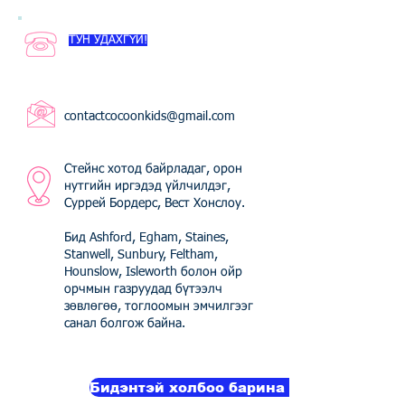
ТУН УДАХГҮЙ!
contactcocoonkids@gmail.com
Стейнс хотод байрладаг, орон
нутгийн иргэдэд үйлчилдэг,
Суррей Бордерс, Вест Хонслоу.
Бид Ashford, Egham, Staines,
Stanwell, Sunbury, Feltham,
Hounslow, Isleworth болон ойр
орчмын газруудад бүтээлч
зөвлөгөө, тоглоомын эмчилгээг
санал болгож байна.
Бидэнтэй холбоо барина уу