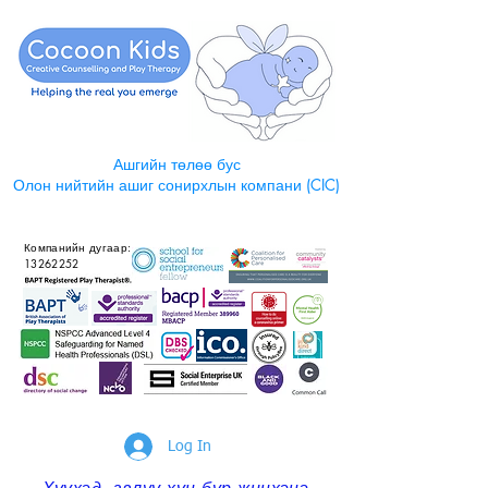
Ашгийн төлөө бус
Олон нийтийн ашиг сонирхлын компани (CIC)
Компанийн дугаар:
13262252
Log In