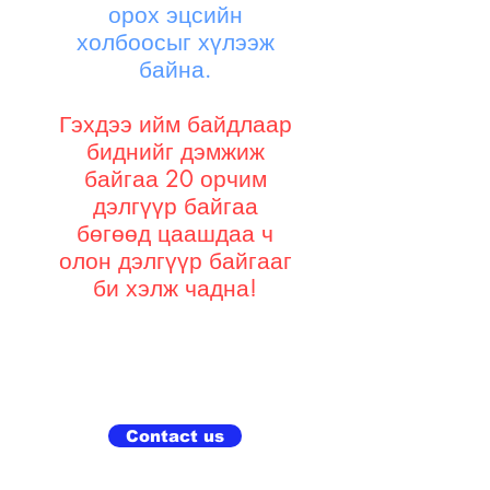
орох эцсийн
холбоосыг хүлээж
байна.
Гэхдээ ийм байдлаар
биднийг дэмжиж
байгаа 20 орчим
дэлгүүр байгаа
бөгөөд цаашдаа ч
олон дэлгүүр байгааг
би хэлж чадна!
Contact us