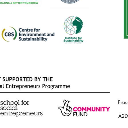
Prou
A2Do