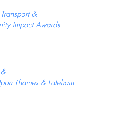
 Transport &
ity Impact Awards
 &
 Upon Thames & Laleham