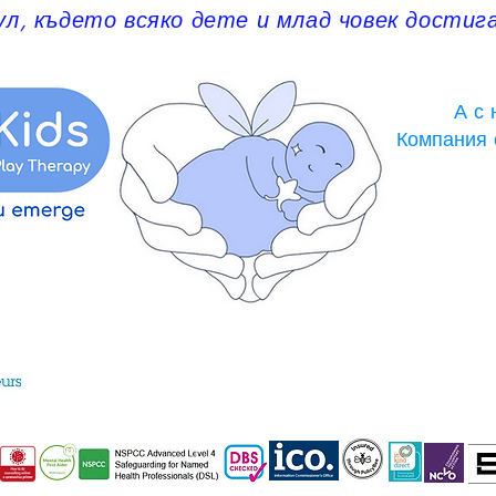
ул, където всяко дете и млад човек достиг
А с 
Компания 