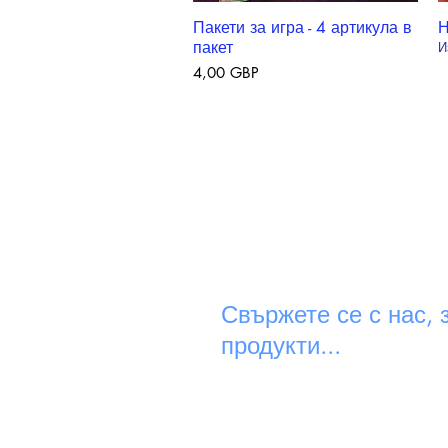
Пакети за игра - 4 артикула в
Н
Бърз преглед
пакет
И
Цена
4,00 GBP
Свържете се с нас, 
продукти...