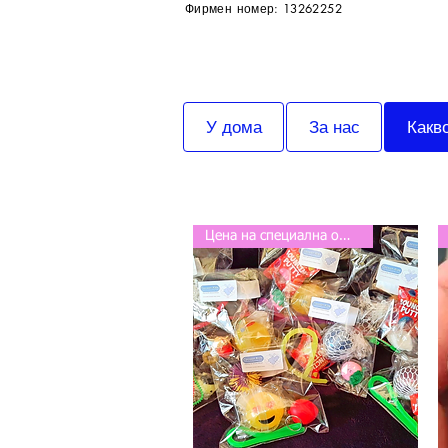
Фирмен номер: 13262252
У дома
За нас
Какв
Цена на специална оферта