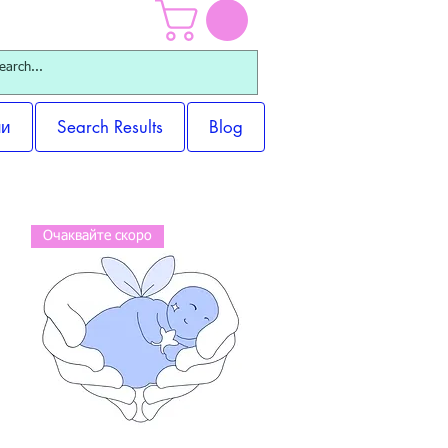
ни
Search Results
Blog
Очаквайте скоро