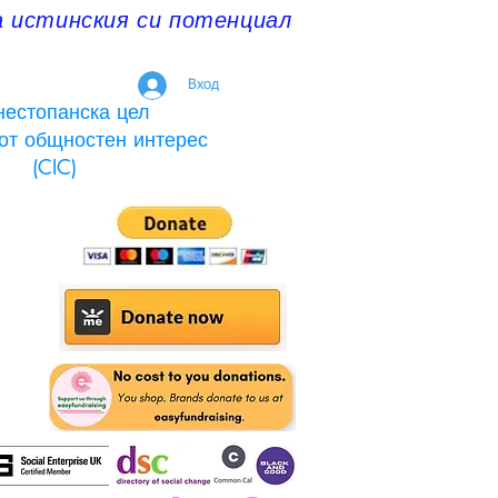
а истинския си потенциал
Вход
нестопанска цел
от общностен интерес
(CIC)