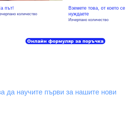
а път!
Вземете това, от което се
Бърз преглед
Бърз преглед
нуждаете
зчерпано количество
Изчерпано количество
Онлайн формуляр за поръчка
за да научите първи за нашите нови