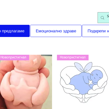
о предлагаме
Емоционално здраве
Подкрепи 
Новопристигнал
Новопристигнал