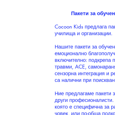
Пакети за обуче
Cocoon Kids предлага па
училища и организации.
Нашите пакети за обучен
емоционално благополуч
включително: подкрепа п
травми, ACE, самонараня
сензорна интеграция и р
са налични при поискван
Ние предлагаме пакети з
други професионалисти.
която е специфична за р
човек, или по-обща подк