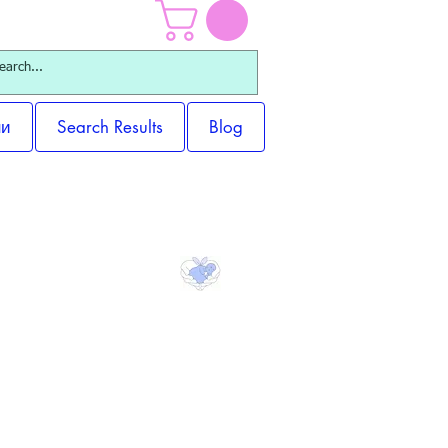
ни
Search Results
Blog
 Продукти