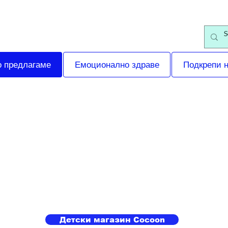
о предлагаме
Емоционално здраве
Подкрепи 
едоставяме - Услуги и
Детски магазин Cocoon