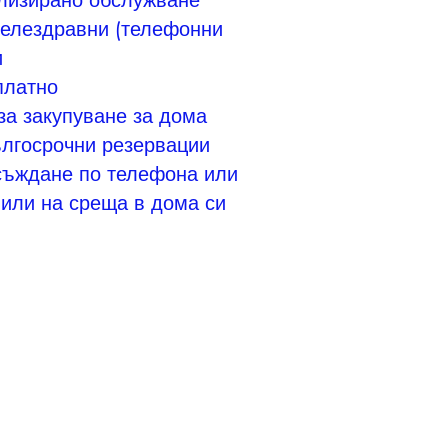
лизирано обслужване
телездравни (телефонни
и
платно
за закупуване за дома
ългосрочни резервации
съждане по телефона или
 или на среща в дома си