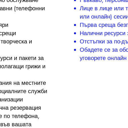
но обслужване
Гъвкаво, персона
равни (телефонни
Лице в лице или 
или онлайн) сеси
яри
Първа среща без
 срещи
Налични ресурси 
 творческа и
Отстъпки за по-д
Обадете се за об
урси и пакети за
уговорете онлайн
полагащи грижи и
ания на местните
социалните служби
анизации
очна резервация
е по телефона,
 във вашата