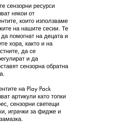
е сензорни ресурси
ват някои от
нтите, които използваме
ките на нашите сесии. Те
 да помогнат на децата и
те хора, както и на
стните, да се
егулират и да
ставят сензорна обратна
а.
нтите на Play Pack
ват артикули като топки
рес, сензорни светещи
ки, играчки за фидже и
замазка.