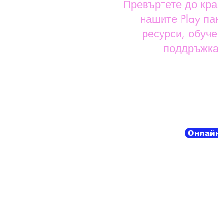
Превъртете до кра
нашите Play па
ресурси, обуче
поддръжка
Онлайн