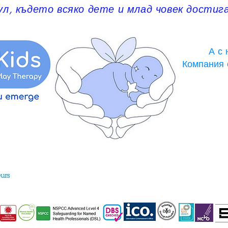
ул, където всяко дете и млад човек достиг
А с 
Компания 