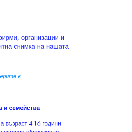
фирми, организации и
нтна снимка на нашата
мерите в
а и семейства
а възраст 4-16 години