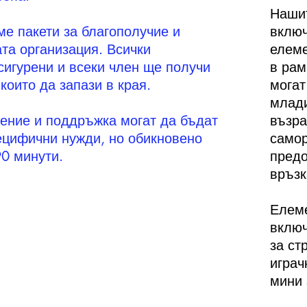
Нашит
е пакети за благополучие и
включ
та организация. Всички
елеме
сигурени и всеки член ще получи
в рам
 които да запази в края.
могат
млади
чение и поддръжка могат да бъдат
възра
ецифични нужди, но обикновено
самор
0 минути.
предо
връзк
Елеме
включ
за ст
играч
мини 