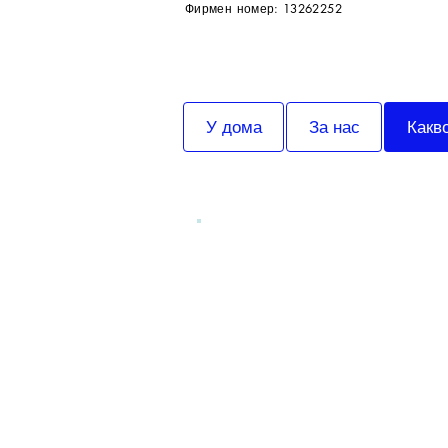
Фирмен номер: 13262252
У дома
За нас
Какв
Какво пр