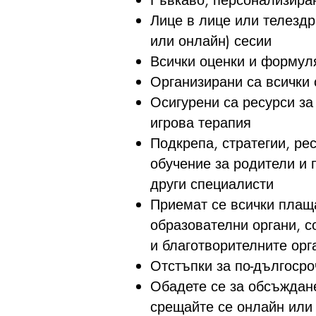
Гъвкаво, персонализира
Лице в лице или телезд
или онлайн) сесии
Всички оценки и формул
Организирани са всички
Осигурени са ресурси за
игрова терапия
Подкрепа, стратегии, рес
обучение за родители и 
други специалисти
Приемат се всички плащ
образователни органи, 
и благотворителните орг
Отстъпки за по-дългоср
Обадете се за обсъждан
срещайте се онлайн или