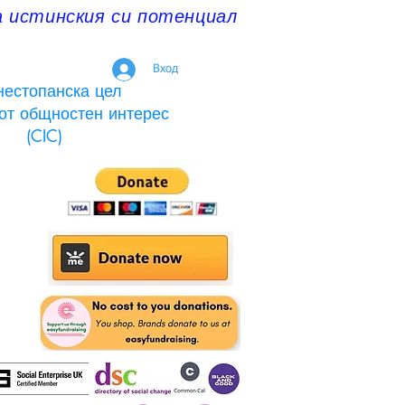
а истинския си потенциал
Вход
нестопанска цел
от общностен интерес
(CIC)