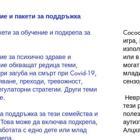
ние и пакети за поддръжка
кети за обучение и подкрепа за
Cocoo
игра,
изпол
ие за психично здраве и
или в
ие обхващат редица теми,
могат
ри загуба на смърт при Covid-19,
млади
ване, преходи, тревожност,
сензо
егулаторни стратегии. Други теми
е.
​
Невр
тези 
а поддръжка за тези семейства и
полез
 Това може да включва подкрепа,
аутиз
аботата с едно дете или млад
Алцх
репа.