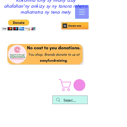
Kôkônina tony sy miahy izay
ahafahan'ny ankizy sy ny tanora rehetra
mahatratra ny tena mety
Fiarovana & Fiarovana
ny Ankizy