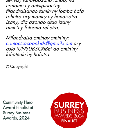
serivisy fanavaozana ianao, na
nanome ny antsipirian'ny
fifandraisanao tamin'ny fomba hafa
rehetra ary maniry ny hanaisotra
izany, dia azonao atao izany
amin'ny fotoana rehetra.
Mifandraisa aminay amin'ny:
contactcocoonkids@gmail.com
ary
asio 'UNSUBSCRIBE' ao amin'ny
lohatenin'ny hafatra.
© Copyright
Community Hero
Award Finalist at
Surrey Business
Awards, 2024