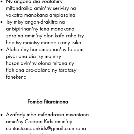
Ny angona dia voatahiry
mifandraika amin'ny serivisy na
vokatra manokana ampiasaina
Tsy misy angon-drakitra na
antsipirihan'ny tena manokana
zaraina amin'ny olon-kafa raha tsy
hoe tsy maintsy manao izany isika
Alohan'ny hanombohan'ny fotoam-
pivoriana dia tsy maintsy
hosoniavin'ny olona mitana ny
fiahiana ara-dalàna ny taratasy
fanekena
Fomba fitarainana
Azafady mba mifandraisa mivantana
amin'ny Cocoon Kids amin'ny
contactcocoonkids@gmail.com
raha