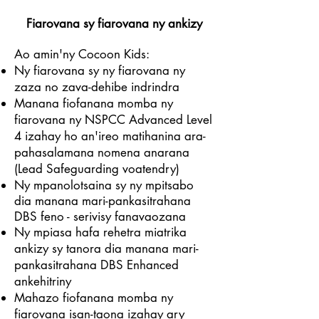
Fiarovana sy fiarovana ny ankizy
Ao amin'ny Cocoon Kids:
Ny fiarovana sy ny fiarovana ny
zaza no zava-dehibe indrindra
Manana
fiofanana momba ny
fiarovana ny NSPCC Advanced Level
4 izahay ho an'ireo matihanina ara-
pahasalamana nomena anarana
(Lead Safeguarding voatendry)
Ny mpanolotsaina sy ny mpitsabo
dia manana mari-pankasitrahana
DBS feno - serivisy fanavaozana
Ny mpiasa hafa rehetra miatrika
ankizy sy tanora dia manana mari-
pankasitrahana DBS Enhanced
ankehitriny
Mahazo fiofanana momba ny
fiarovana isan-taona izahay ary