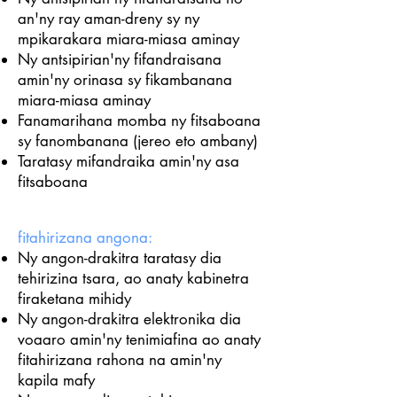
an'ny ray aman-dreny sy ny
mpikarakara miara-miasa aminay
Ny antsipirian'ny fifandraisana
amin'ny orinasa sy fikambanana
miara-miasa aminay
Fanamarihana momba ny fitsaboana
sy fanombanana (jereo eto ambany)
Taratasy mifandraika amin'ny asa
fitsaboana
fitahirizana angona:
Ny angon-drakitra taratasy dia
tehirizina tsara, ao anaty kabinetra
firaketana mihidy
Ny angon-drakitra elektronika dia
voaaro amin'ny tenimiafina ao anaty
fitahirizana rahona na amin'ny
kapila mafy