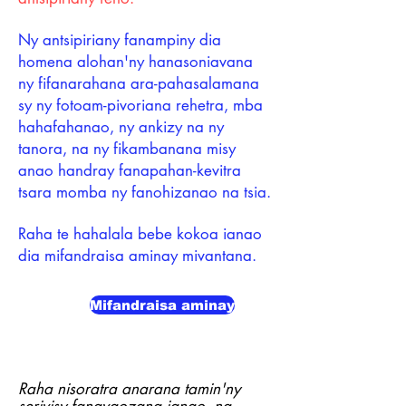
Ny antsipiriany fanampiny dia
homena alohan'ny hanasoniavana
ny fifanarahana ara-pahasalamana
sy ny fotoam-pivoriana rehetra, mba
hahafahanao, ny ankizy na ny
tanora, na ny fikambanana misy
anao handray fanapahan-kevitra
tsara momba ny fanohizanao na tsia.
Raha te hahalala bebe kokoa ianao
dia mifandraisa aminay mivantana.
Mifandraisa aminay
Raha nisoratra anarana tamin'ny