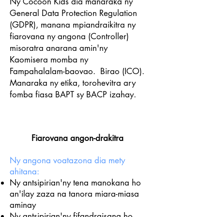
Ny Cocoon Kids dia manaraka ny
General Data Protection Regulation
(GDPR), manana mpiandraikitra ny
fiarovana ny angona (Controller)
misoratra anarana amin'ny
Kaomisera momba ny
Fampahalalam-baovao.
Birao (ICO).
Manaraka ny etika, torohevitra ary
fomba fiasa BAPT sy BACP izahay.
Fiarovana angon-drakitra
Ny angona voatazona dia mety
ahitana:
Ny antsipirian'ny tena manokana ho
an'ilay zaza na tanora miara-miasa
aminay
Ny antsipirian'ny fifandraisana ho