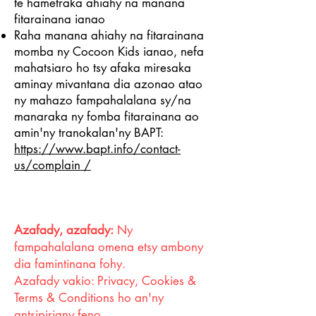
te hametraka ahiahy na manana
fitarainana ianao
Raha manana ahiahy na fitarainana
momba ny Cocoon Kids ianao, nefa
mahatsiaro ho tsy afaka miresaka
aminay mivantana dia azonao atao
ny mahazo fampahalalana sy/na
manaraka ny fomba fitarainana ao
amin'ny tranokalan'ny BAPT:
https://www.bapt.info/contact-
us/complain /
Azafady, azafady:
Ny
fampahalalana omena etsy ambony
dia famintinana fohy.
Azafady vakio: Privacy, Cookies &
Terms & Conditions ho an'ny
antsipiriany feno.