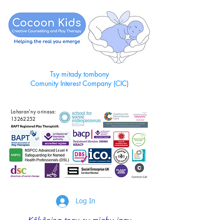
Tsy mitady tombony
Comunity Interest Company (CIC)
Laharan'ny orinasa:
13262252
Log In