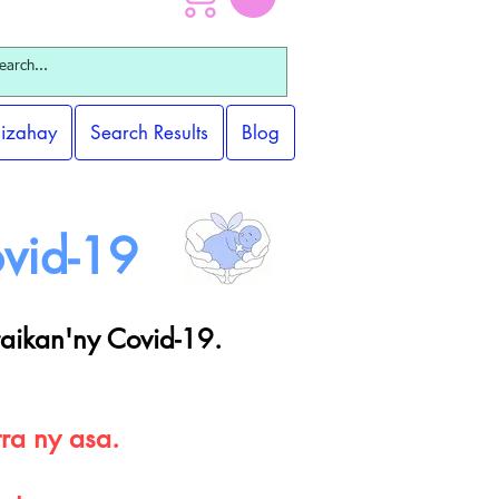
 izahay
Search Results
Blog
vid-19
aikan'ny Covid-19.
ra ny asa.