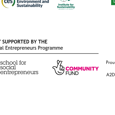
Prou
A2Do