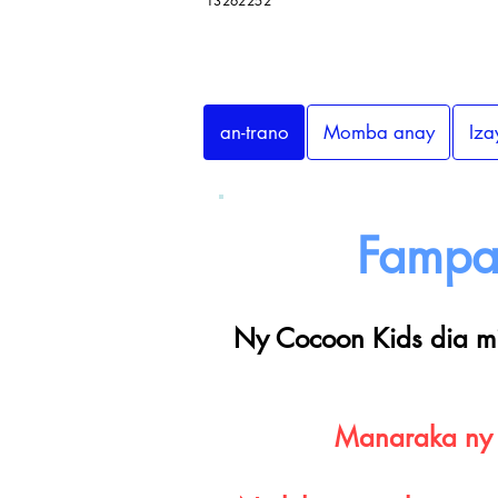
13262252
an-trano
Momba anay
Iza
Fampa
Ny Cocoon Kids dia mi
Manaraka ny 