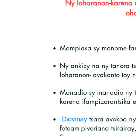
Ny loharanon-karena 
oha
Mampiasa sy manome fan
Ny ankizy na ny tanora t
loharanon-javakanto toy n
Manadio sy manadio ny t
karena ifampizarantsika e
tsara avokoa ny
​ Diovinay
fotoam-pivoriana tsiraira