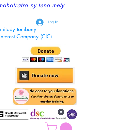
mahatratra ny tena mety
Log In
 mitady tombony
Interest Company (CIC)