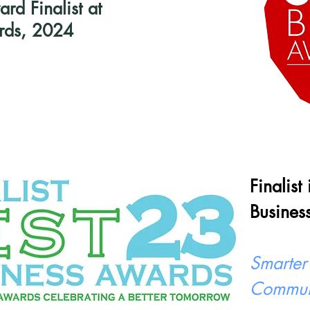
d Finalist at
rds, 2024
Finalist
Busines
Smarter
Commun