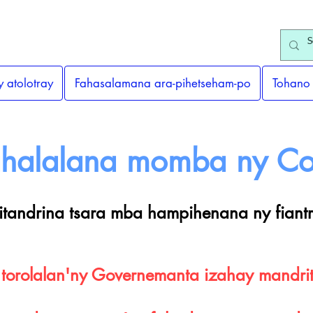
y atolotray
Fahasalamana ara-pihetseham-po
Tohano
halalana momba ny Co
tandrina tsara mba hampihenana ny fiantr
torolalan'ny Governemanta izahay mandrit