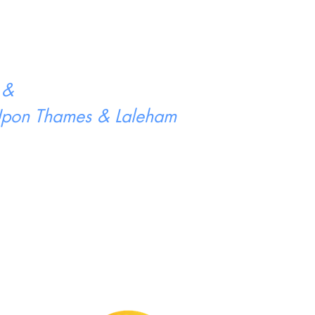
 &
 Upon Thames & Laleham