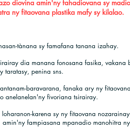
azo diovina amin'ny fahadiovana sy madio
tra ny fitaovana plastika mafy sy kilalao.
asan-tànana sy famafana tanana izahay.
sirairay dia manana fonosana fasika, vakana b
y taratasy, penina sns.
antanam-baravarana, fanaka ary ny fitaovana
o anelanelan'ny fivoriana tsirairay.
 loharanon-karena sy ny fitaovana nozarainay
y, amin'ny fampiasana
mpanadio manohitra ny 