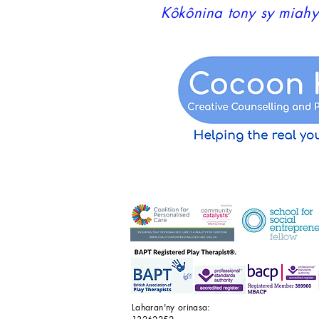
Kôkônina tony sy miahy
Laharan'ny orinasa: