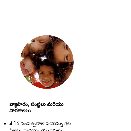
వ్యాపారం, సంస్థలు మరియు
పాఠశాలలు
4-16 సంవత్సరాల వయస్సు గల
పిల్లలు మరియు యువకులు