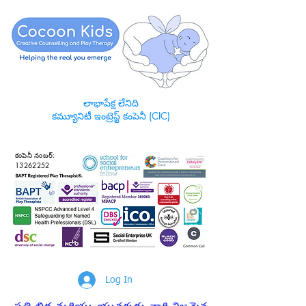
లాభాపేక్ష లేనిది
కమ్యూనిటీ ఇంట్రెస్ట్ కంపెనీ (CIC)
కంపెనీ నంబర్:
13262252
Log In