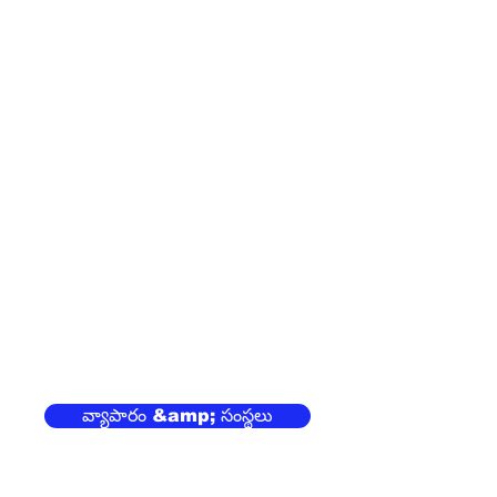
వ్యాపారం &amp; సంస్థలు