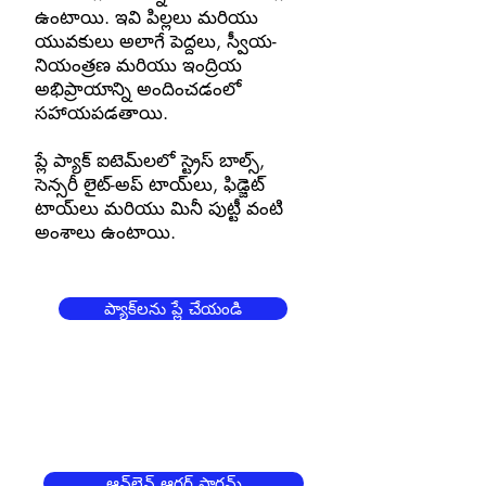
ఉంటాయి. ఇవి పిల్లలు మరియు
యువకులు అలాగే పెద్దలు, స్వీయ-
నియంత్రణ మరియు ఇంద్రియ
అభిప్రాయాన్ని అందించడంలో
సహాయపడతాయి.
ప్లే ప్యాక్ ఐటెమ్‌లలో స్ట్రెస్ బాల్స్,
సెన్సరీ లైట్-అప్ టాయ్‌లు, ఫిడ్జెట్
టాయ్‌లు మరియు మినీ పుట్టీ వంటి
అంశాలు ఉంటాయి.
ప్యాక్‌లను ప్లే చేయండి
ఆన్‌లైన్ ఆర్డర్ ఫారమ్