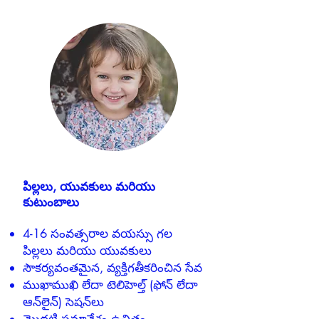
పిల్లలు, యువకులు మరియు
కుటుంబాలు
4-16 సంవత్సరాల వయస్సు గల
పిల్లలు మరియు యువకులు
సౌకర్యవంతమైన, వ్యక్తిగతీకరించిన సేవ
ముఖాముఖి లేదా టెలిహెల్త్ (ఫోన్ లేదా
ఆన్‌లైన్) సెషన్‌లు