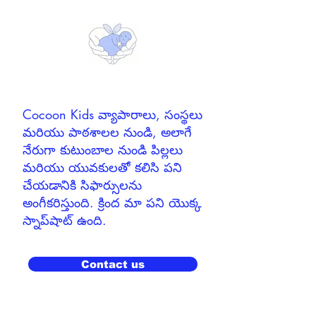
Cocoon Kids వ్యాపారాలు, సంస్థలు
మరియు పాఠశాలల నుండి, అలాగే
నేరుగా కుటుంబాల నుండి పిల్లలు
మరియు యువకులతో కలిసి పని
చేయడానికి సిఫార్సులను
అంగీకరిస్తుంది.
క్రింద మా పని యొక్క
స్నాప్‌షాట్ ఉంది.
Contact us