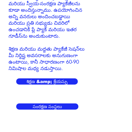
మరియు స్వీయ-సంరక్షణ ప్యాకేజీలను
కూడా అందిస్తున్నాము. ఉపయోగించిన
అన్ని వనరులు అందించబడ్డాయి
మరియు ప్రతి సభ్యుడు చివరిలో
ఉంచడానికి ప్లే ప్యాక్ మరియు ఇతర
గూడీస్‌ను అందుకుంటారు.
శిక్షణ మరియు మద్దతు ప్యాకేజీ సెషన్‌లు
మీ నిర్దిష్ట అవసరాలకు అనుగుణంగా
ఉంటాయి, కానీ సాధారణంగా 60-90
నిమిషాల మధ్య నడుస్తాయి.
శిక్షణ &amp; శ్రేయస్సు
సంరక్షణ సంస్థలు