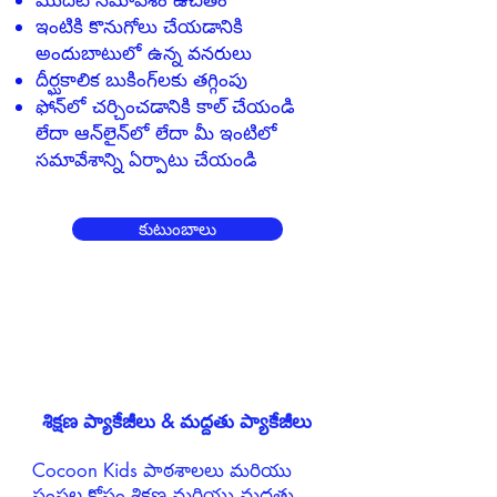
మొదటి సమావేశం ఉచితం
ఇంటికి కొనుగోలు చేయడానికి
అందుబాటులో ఉన్న వనరులు
దీర్ఘకాలిక బుకింగ్‌లకు తగ్గింపు
ఫోన్‌లో చర్చించడానికి కాల్ చేయండి
లేదా ఆన్‌లైన్‌లో లేదా మీ ఇంటిలో
సమావేశాన్ని ఏర్పాటు చేయండి
కుటుంబాలు
శిక్షణ ప్యాకేజీలు & మద్దతు ప్యాకేజీలు
Cocoon Kids పాఠశాలలు మరియు
సంస్థల కోసం శిక్షణ మరియు మద్దతు