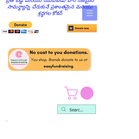
ప్రతి బిడ్డ మరియు యువకుడు వారి నిజమైన
సామర్థ్యాన్ని చేరుకునే ప్రశాంతమైన మరియు
శ్రద్ధగల కోకన్
మేము అందించేవి - సేవలు
మరియు ఉత్పత్తులు