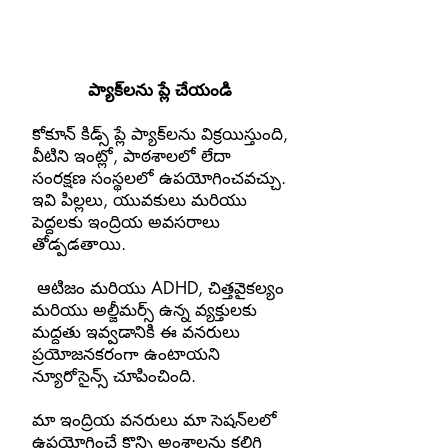
ప్యాక్‌లను ప్లే చేయండి
కోకూన్ కిడ్స్ ప్లే ప్యాక్‌లను విక్రయిస్తుంది,
వీటిని ఇంట్లో, పాఠశాలలో లేదా
సంరక్షణ సంస్థలలో ఉపయోగించవచ్చు.
ఇవి పిల్లలు, యువకులు మరియు
పెద్దలకు
ఇంద్రియ అవసరాలు
తోడ్పడతాయి.
​
ఆటిజం మరియు ADHD, చిత్తవైకల్యం
మరియు అల్జీమర్స్ ఉన్న వ్యక్తులకు
మద్దతు ఇవ్వడానికి ఈ వనరులు
ప్రయోజనకరంగా ఉంటాయని
న్యూరోసైన్స్ చూపించింది.
మా ఇంద్రియ వనరులు మా సెషన్‌లలో
ఉపయోగించే కొన్ని అంశాలను కలిగి