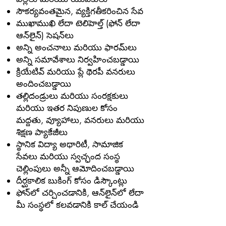
సౌకర్యవంతమైన, వ్యక్తిగతీకరించిన సేవ
ముఖాముఖి లేదా టెలిహెల్త్ (ఫోన్ లేదా
ఆన్‌లైన్) సెషన్‌లు
అన్ని అంచనాలు మరియు ఫారమ్‌లు
అన్ని సమావేశాలు నిర్వహించబడ్డాయి
క్రియేటివ్ మరియు ప్లే థెరపీ వనరులు
అందించబడ్డాయి
తల్లిదండ్రులు మరియు సంరక్షకులు
మరియు ఇతర నిపుణుల కోసం
మద్దతు, వ్యూహాలు, వనరులు మరియు
శిక్షణ ప్యాకేజీలు
స్థానిక విద్యా అథారిటీ, సామాజిక
సేవలు మరియు స్వచ్ఛంద సంస్థ
చెల్లింపులు అన్నీ ఆమోదించబడ్డాయి
దీర్ఘకాలిక బుకింగ్ కోసం డిస్కౌంట్లు
ఫోన్‌లో చర్చించడానికి, ఆన్‌లైన్‌లో లేదా
మీ సంస్థలో కలవడానికి కాల్ చేయండి