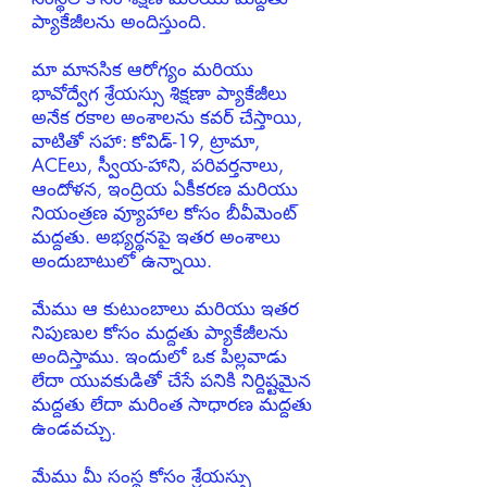
ప్యాకేజీలను అందిస్తుంది.
మా మానసిక ఆరోగ్యం మరియు
భావోద్వేగ శ్రేయస్సు శిక్షణా ప్యాకేజీలు
అనేక రకాల అంశాలను కవర్ చేస్తాయి,
వాటితో సహా: కోవిడ్-19, ట్రామా,
ACEలు, స్వీయ-హాని, పరివర్తనాలు,
ఆందోళన, ఇంద్రియ ఏకీకరణ మరియు
నియంత్రణ వ్యూహాల కోసం బీవీమెంట్
మద్దతు. అభ్యర్థనపై ఇతర అంశాలు
అందుబాటులో ఉన్నాయి.
మేము ఆ కుటుంబాలు మరియు ఇతర
నిపుణుల కోసం మద్దతు ప్యాకేజీలను
అందిస్తాము. ఇందులో ఒక పిల్లవాడు
లేదా యువకుడితో చేసే పనికి నిర్దిష్టమైన
మద్దతు లేదా మరింత సాధారణ మద్దతు
ఉండవచ్చు.
మేము మీ సంస్థ కోసం శ్రేయస్సు