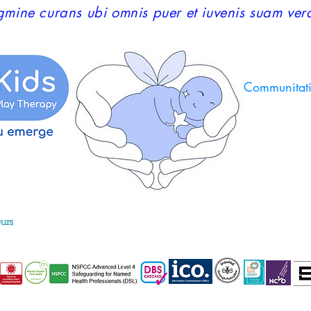
tegmine curans ubi omnis puer et iuvenis suam ver
Communitati