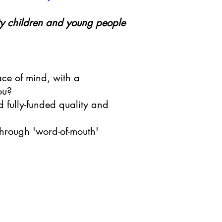
ity children and young people
ace of mind, with a
ou?
d fully-funded quality and
 through 'word-of-mouth'