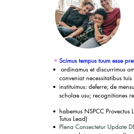
Scimus
tempus tuum esse pret
ordinamus et discurrimus om
​
conveniat necessitatibus tuis
instituimus: deferre; de mens
scholae usu; recognitiones re
habemus NSPCC Provectus Le
Tutus Lead)
Plena Consectetur Update D