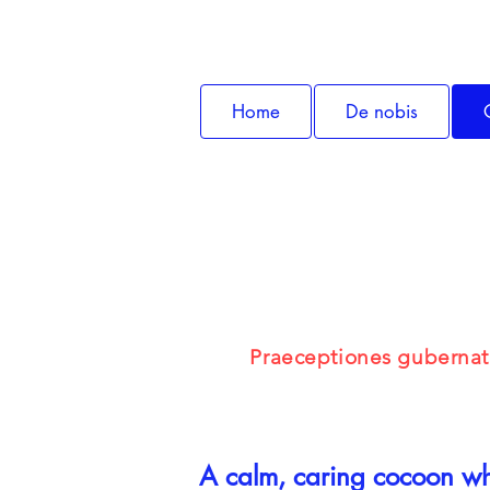
Home
De nobis
Praeceptiones gubernatio
A calm, caring cocoon whe