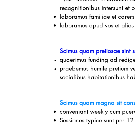
recognitionibus intersunt et 
laboramus familiae et carer
laboramus apud vos et alios
Scimus quam pretiosae sint s
quaerimus funding ad redig
praebemus humile pretium vel
socialibus habitationibus ha
Scimus quam magna sit cons
conveniant weekly cum puer
Sessiones typice sunt per 12 