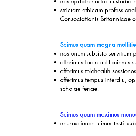
nos update nostra custodia
strictam ethicam professiona
Consociationis Britannicae c
Scimus quam magna mollities s
nos unum-subsisto servitium p
offerimus facie ad faciem se
offerimus telehealth sessione
offerimus tempus interdiu, o
scholae feriae.
Scimus quam maximus munus 
neuroscience utimur testi
-sub