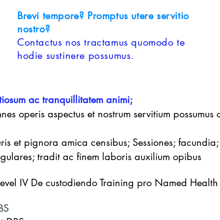
Brevi tempore? Promptus utere servitio
nostro?
Contactus nos tractamus quomodo te
hodie sustinere possumus.
iosum ac tranquillitatem animi;
nes operis aspectus et nostrum servitium possumus c
uris et pignora amica censibus; Sessiones; facundia;
gulares; tradit ac finem laboris auxilium opibus
vel IV De custodiendo Training pro Named Health 
BS