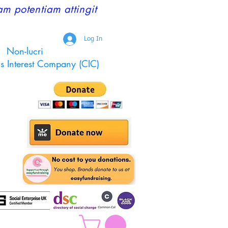
am potentiam attingit
Log In
Non-lucri
s Interest Company (CIC)