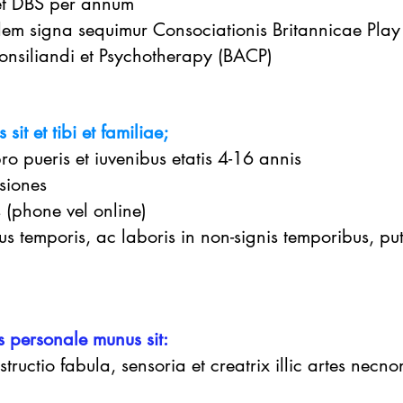
 et DBS per annum
lem signa sequimur Consociationis Britannicae Play
onsiliandi et Psychotherapy (BACP)
it et tibi et familiae;
ro pueris et iuvenibus etatis 4-16 annis
ssiones
s (phone vel online)
pus temporis, ac laboris in non-signis temporibus, p
personale munus sit:
structio fabula, sensoria et creatrix illic artes necn