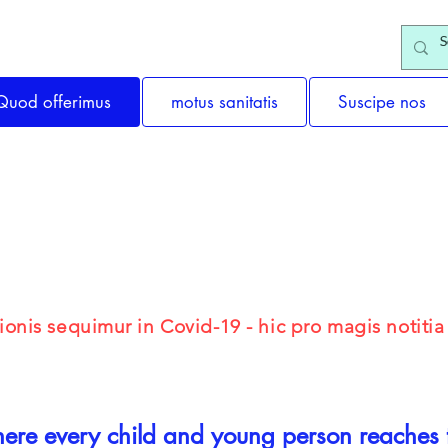
Quod offerimus
motus sanitatis
Suscipe nos
Scholae & Institutis
nis sequimur in Covid-19 - hic pro magis notitia 
re every child and young person reaches th