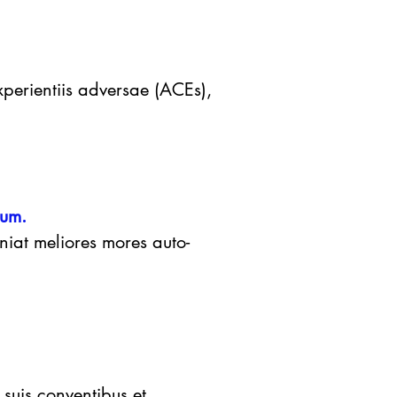
Experientiis adversae (ACEs),
dum.
eniat meliores mores auto-
 suis conventibus et