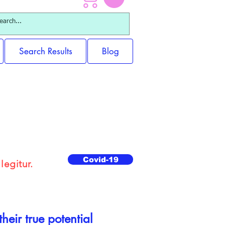
Search Results
Blog
Covid-19
legitur.
eir true potential