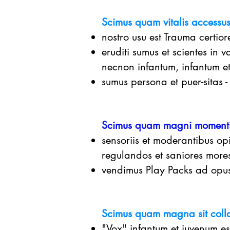
Scimus quam vitalis accessu
nostro usu est Trauma certior
eruditi sumus et scientes in 
necnon infantum, infantum e
sumus persona et puer-sitas -
Scimus quam magni momenti 
sensoriis et moderantibus opi
regulandos et saniores more
vendimus Play Packs ad opus 
Scimus quam magna sit colla
"Vox" infantum et iuvenum est