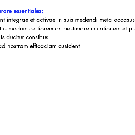
are essentiales;
unt integrae et activae in suis medendi meta occasus
tus modum certiorem ac aestimare mutationem et pr
nis ducitur censibus
 ad nostram efficaciam assident