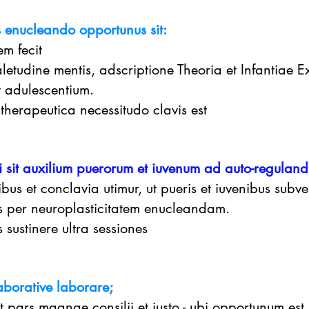
s enucleando opportunus sit:
em fecit
valetudine mentis, adscriptione Theoria et Infantiae 
t adulescentium.
 therapeutica necessitudo clavis est
sit auxilium puerorum et iuvenum ad auto-regulan
bus et conclavia utimur, ut pueris et iuvenibus subv
s per neuroplasticitatem enucleandam.
sustinere ultra sessiones
borative laborare;
 pars magnae consilii et justo - ubi opportunum est,