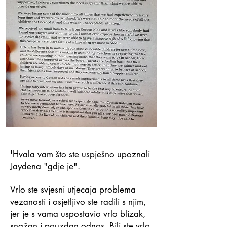
'Hvala vam što ste uspješno upoznali
Jaydena "gdje je".
Vrlo ste svjesni utjecaja problema
vezanosti i osjetljivo ste radili s njim,
jer je s vama uspostavio vrlo blizak,
snažan i pouzdan odnos. Bili ste vrlo