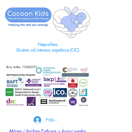
Neprofitna
Društvo od interesa zajednice (CIC)
Broj tvrtke:
13262252
Prijava
Mirna i brižna čahura u kojoj svako