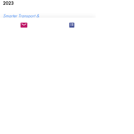
2023
Smarter Transport &
Community Impact Awards
Spelthorne Business Awards, 2022
Runner Up New Start Up of the Year &
Runner Up Best Business in Staines Upon
Thames & Laleham
Our supporters
Proudly incorporated with the support of
GGT Solutions &