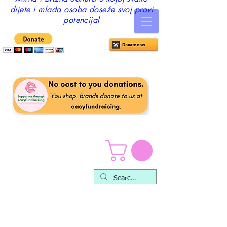
dijete i mlada osoba doseže svoj pravi
potencijal
Što ljudi kažu