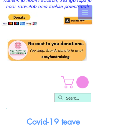
Rahulik ja hooliv kookon, kus iga laps ja
noor saavutab oma tõelise potentsiaali
Covid-19 teave