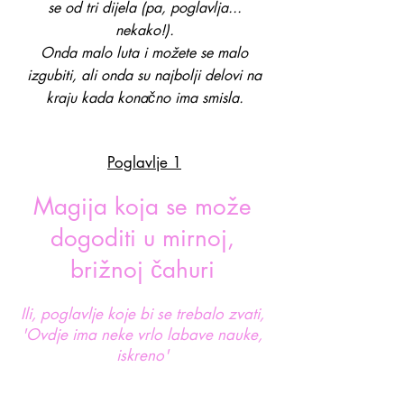
se od tri dijela (pa, poglavlja...
nekako!).
Onda malo luta i možete se malo
izgubiti, ali onda su najbolji delovi na
kraju kada konačno ima smisla.
Poglavlje 1
​
Magija koja se može
dogoditi u mirnoj,
brižnoj čahuri
Ili, poglavlje koje bi se trebalo zvati,
'Ovdje ima neke vrlo labave nauke,
iskreno'