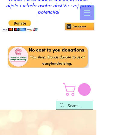
dijete i mlada osoba dostižu svoj pravi
potencijal