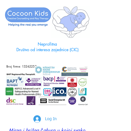
Neprofitna
Društvo od interesa zajednice (CIC)
Broj firme:
13262252
Log In
Mirna i brižna čahura u kojoj svako