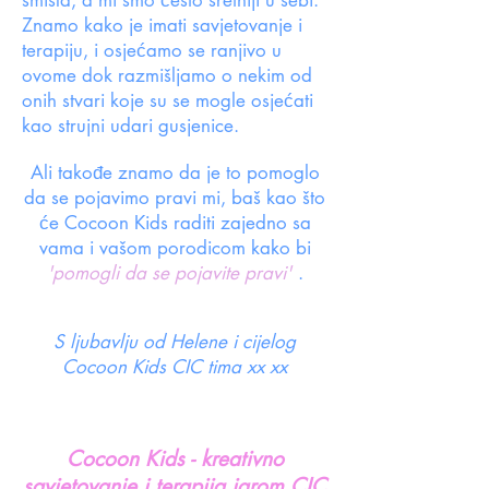
smisla, a mi smo često sretniji u sebi.
Znamo kako je imati savjetovanje i
terapiju, i osjećamo se ranjivo u
ovome dok razmišljamo o nekim od
onih stvari koje su se mogle osjećati
kao strujni udari gusjenice.
Ali takođe znamo da je to pomoglo
da se pojavimo pravi mi, baš kao što
će Cocoon Kids raditi zajedno sa
vama i vašom porodicom kako bi
'pomogli da se pojavite pravi'
.
S ljubavlju od Helene i cijelog
Cocoon Kids CIC tima xx xx
Cocoon Kids - kreativno
savjetovanje i terapija igrom CIC