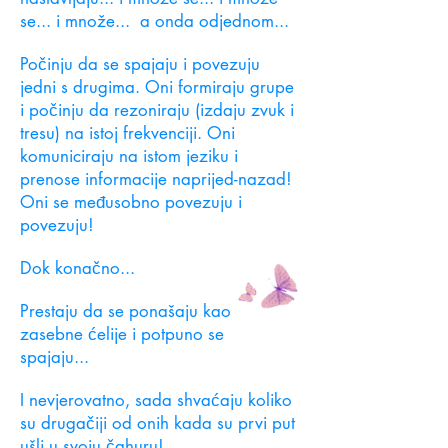
se... i množe...
a onda odjednom...
Počinju da se spajaju i povezuju
jedni s drugima. Oni formiraju grupe
i počinju da rezoniraju (izdaju zvuk i
tresu) na istoj frekvenciji. Oni
komuniciraju na istom jeziku i
prenose informacije naprijed-nazad!
Oni se međusobno povezuju i
povezuju!
Dok konačno...
Prestaju da se ponašaju kao
zasebne ćelije i potpuno se
spajaju...
I nevjerovatno, sada shvaćaju koliko
su drugačiji od onih kada su prvi put
ušli u svoju čahuru!