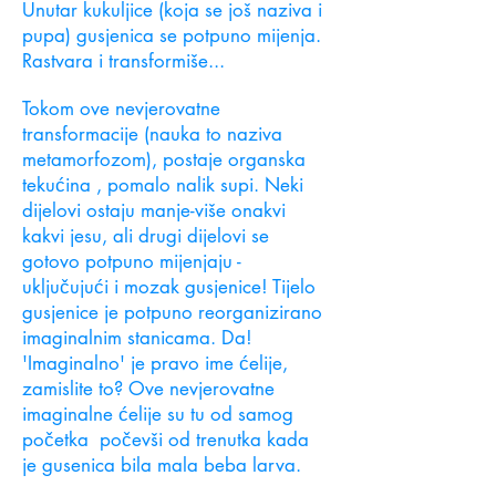
Unutar kukuljice (koja se još naziva i
pupa) gusjenica se potpuno mijenja.
Rastvara i transformiše...
Tokom ove nevjerovatne
transformacije (nauka to naziva
metamorfozom), postaje organska
tekućina
, pomalo nalik supi. Neki
dijelovi ostaju manje-više onakvi
kakvi jesu, ali drugi dijelovi se
gotovo potpuno mijenjaju -
uključujući i mozak gusjenice! Tijelo
gusjenice je potpuno reorganizirano
imaginalnim stanicama. Da!
'Imaginalno' je pravo ime ćelije,
zamislite to? Ove nevjerovatne
imaginalne ćelije su tu od samog
početka
počevši od trenutka kada
je gusenica bila mala beba larva.