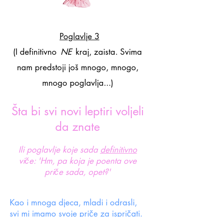
​
Poglavlje 3
(I definitivno
NE
kraj, zaista. Svima
nam predstoji još mnogo, mnogo,
mnogo poglavlja...)
Šta bi svi novi leptiri voljeli
da znate
Ili poglavlje koje sada
definitivno
viče: 'Hm, pa koja je poenta ove
priče sada, opet?'
Kao i mnoga djeca, mladi i odrasli,
svi mi imamo svoje priče za ispričati.