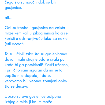
čega što su naučili dok su bili
gusjenice.
ali...
Oni su
trenirali gusjenice
da zaista
mrze kemikaliju jakog mirisa koja se
koristi u odstranjivaču laka za nokte
(etil acetat).
To su učinili tako što su gusjenicama
davali male strujne udare svaki put
kada bi ga pomirisali! Zvuči užasno,
i prilično sam siguran da im se to
uopšte nije dopalo, i da su
verovatno bili veoma zbunjeni onim
što se dešava!
Ubrzo su ove gusjenice potpuno
izbjegle miris (i ko im može