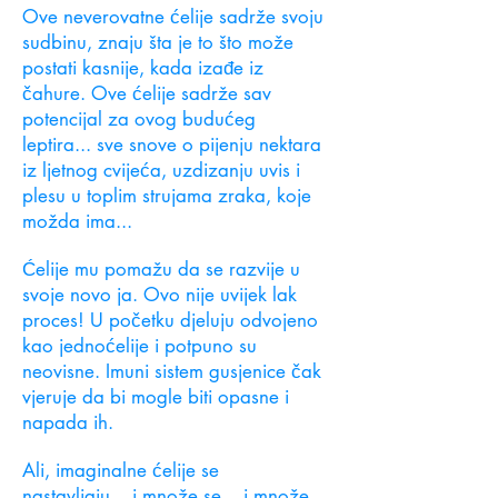
Ove neverovatne ćelije sadrže svoju
sudbinu, znaju šta je to što može
postati kasnije, kada izađe iz
čahure. Ove ćelije sadrže sav
potencijal za ovog budućeg
leptira... sve snove o pijenju nektara
iz ljetnog cvijeća, uzdizanju uvis i
plesu u toplim strujama zraka, koje
možda ima...
Ćelije mu pomažu da se razvije u
svoje novo ja. Ovo nije uvijek lak
proces! U početku djeluju odvojeno
kao jednoćelije i potpuno su
neovisne. Imuni sistem gusjenice čak
vjeruje da bi mogle biti opasne i
napada ih.
Ali, imaginalne ćelije se
nastavljaju... i množe se... i množe