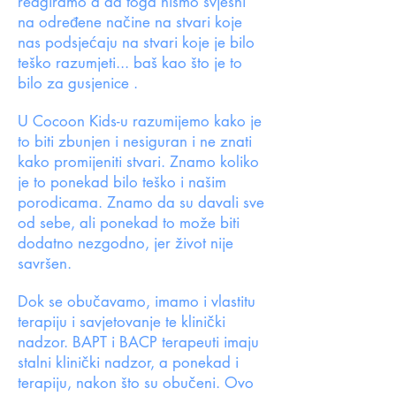
reagiramo a da toga nismo svjesni
na određene načine na stvari koje
nas podsjećaju na stvari koje je bilo
teško razumjeti... baš kao što je to
bilo za gusjenice .
U Cocoon Kids-u razumijemo kako je
to biti zbunjen i nesiguran i ne znati
kako promijeniti stvari. Znamo koliko
je to ponekad bilo teško i našim
porodicama. Znamo da su davali sve
od sebe, ali ponekad to može biti
dodatno nezgodno, jer život nije
savršen.
Dok se obučavamo, imamo i vlastitu
terapiju i savjetovanje te klinički
nadzor. BAPT i BACP terapeuti imaju
stalni klinički nadzor, a ponekad i
terapiju, nakon što su obučeni. Ovo